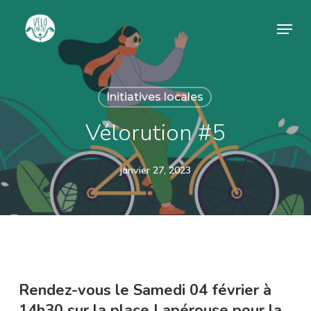
Skip
Menu
to
Close
main
Menu
content
Initiatives locales
Vélorution #5
janvier 27, 2023
Rendez-vous le Samedi 04 février à
14h30 sur la place Lapérouse pour la