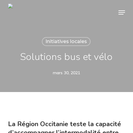
Skip
Menu
to
Close
main
Menu
content
Initiatives locales
Solutions bus et vélo
mars 30, 2021
La Région Occitanie teste la capacité
d’accompagner l’intermodalité entre