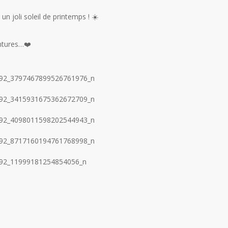
un joli soleil de printemps ! ☀️
entures…❤️