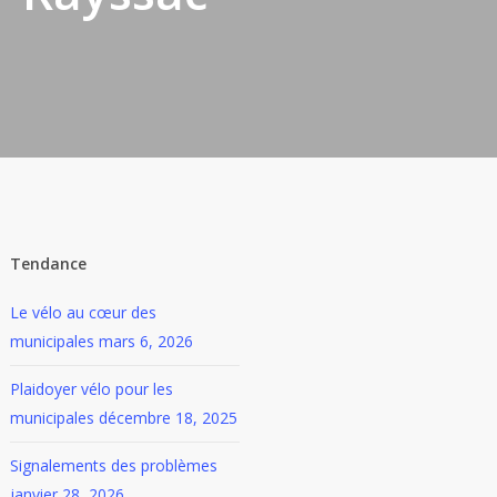
Tendance
Le vélo au cœur des
municipales
mars 6, 2026
Plaidoyer vélo pour les
municipales
décembre 18, 2025
Signalements des problèmes
janvier 28, 2026